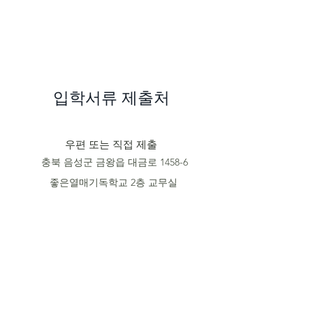
​입학서류 제출처
우편 또는 직접 제출
충북 음성군 금왕읍 대금로 1458-6
좋은열매기독학교 2층 교무실
온라인 제출
gfcs9073@gmail.com