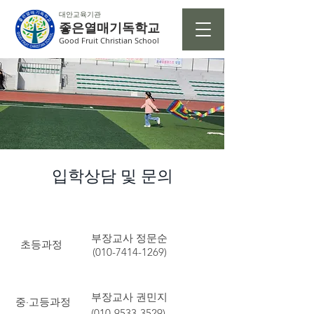
대안교육기관
좋은열매기독학교
Good Fruit Christian School
입학상담 및 문의
부장교사 정문순
초등과정
(010-7414-1269)
부장교사 권민지
중·고등과정
(010-9533-3529)