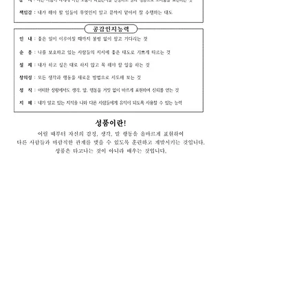
대안교육기관
좋은열매기독학교
Good Fruit Christian School
글로벌시대를 선도할, 균형잡힌 리더자를 양성하는 대안교육시설
고유등록번호
114-82-75204