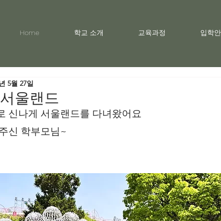
Home
학교 소개
교육과정
입학안
5년 5월 27일
월 서울랜드
로 신나게 서울랜드를 다녀왔어요
 주신 학부모님~