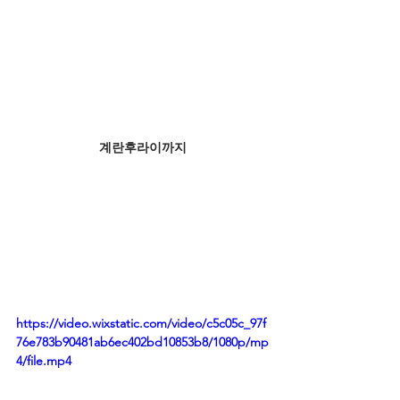
계란후라이까지
https://video.wixstatic.com/video/c5c05c_97f
76e783b90481ab6ec402bd10853b8/1080p/mp
4/file.mp4