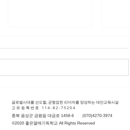
[중고등] 4월 11일 벚꽃구경
[중고등]
나무심
글로벌시대를 선도할, 균형잡힌 리더자를 양성하는 대안교육시설
고유등록번호 114-82-75204
​충북 음성군 금왕읍 대금로 1458-6
(070)4270-3974
©2020 좋은열매기독학교 All Rights Reserved