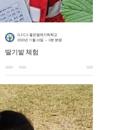
G.F.C.S 좋은열매기독학교
2020년 11월 23일
0분 분량
딸기밭 체험