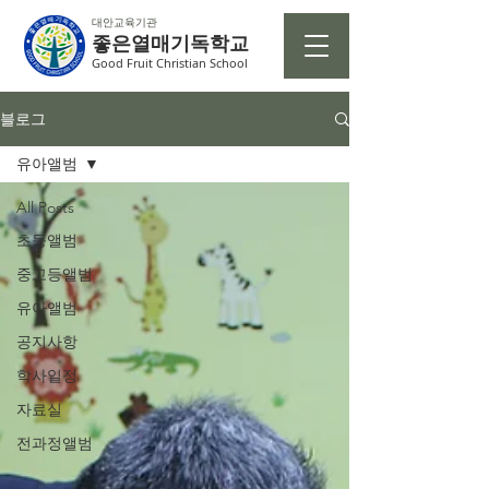
대안교육기관
좋은열매기독학교
Good Fruit Christian School
블로그
유아앨범
All Posts
초등앨범
중고등앨범
유아앨범
공지사항
학사일정
자료실
전과정앨범